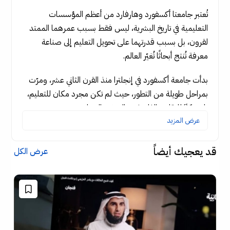
تُعتبر جامعتا أكسفورد وهارفارد من أعظم المؤسسات
التعليمية في تاريخ البشرية، ليس فقط بسبب عمرهما الممتد
لقرون، بل بسبب قدرتهما على تحويل التعليم إلى صناعة
معرفة تُنتج أبحاثًا تُغيّر العالم.
بدأت جامعة أكسفورد في إنجلترا منذ القرن الثاني عشر، ومرّت
بمراحل طويلة من التطور، حيث لم تكن مجرد مكان للتعليم،
بل مركزًا للنقاش الفلسفي والديني والسياسي. ومع مرور
عرض المزيد
الزمن، تحولت إلى مؤسسة بحثية ضخمة تعتمد على التمويل
الوقفي، مما منحها استقلالية كبيرة في توجيه أبحاثها العلمية
دون ضغط مباشر من الحكومات أو السوق.
قد يعجيك أيضاً
عرض الكل
أما جامعة هارفارد، التي تأسست في القرن
السابع عشر في الولايات المتحدة، فقد بدأت صغيرة جدًا، لكنها