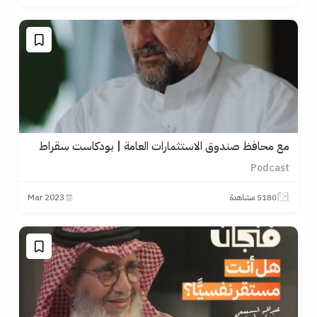
الابتكار العملي وربط البحث العلمي بسوق العمل والتكنولوجيا.
هذا الاختلاف جعل كل جامعة منهما تتفوق في مجالات معينة،
لكنها تتشارك في هدف واحد: إنتاج معرفة مؤثرة عالميًا.
كما أن وجود مكتبات عملاقة، ومراكز أبحاث متخصصة،
وشراكات مع مؤسسات عالمية، ساهم في جعل هاتين
الجامعتين في مقدمة التصنيفات العالمية باستمرار.
مع محافظ صندوق الاستثمارات العامة | بودكاست سقراط
في النهاية، تجربة أكسفورد وهارفارد توضح أن بناء جامعة
عظيمة لا يعتمد فقط على المباني أو المناهج، بل على رؤية
Podcast
طويلة المدى تعتبر العلم استثمارًا في المستقبل، وليس مجرد
5180 مشاهدة
2023 Mar
مرحلة تعليمية.