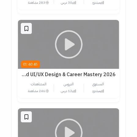
مبتدئ
30 درس
283 مشاهدة
01:40:45
Advanced UI/UX Design & Career Mastery 2026
المستوى
الدروس
المشاهدات
مبتدئ
12 درس
246 مشاهدة