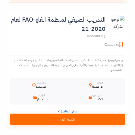
التدريب الصيفي لمنظمة الفاو-FAO لعام
2020-21
Accounting
منذ 5 سنوات
برنامج تدريبى فى جميع التخصصات تقريبا مفتوح للطلاب الجامعيين و كذلك الخريجين مجالات العمل
فى التدريب: - الادارة - الزراعة وعلم الأحياء وعلوم الحيوان - أجهزة الكمبيوتر وتكنولوجيا المعلومات -
الاقتصاد و...
الموقع
نوع العمل
غير مصنفة
غير محدد
سنين الخبرة
الراتب
0-1
لم يذكر
عرض التفاصيل
تقديم الآن