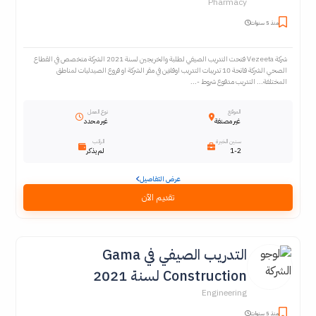
Pharmacy
منذ 5 سنوات
شركة Vezeeta فتحت التدريب الصيفي لطلبة والخريجين لسنة 2021 الشركة متخصص في القطاع
الصحي الشركة فاتحة 10 تدريبات التدريب اوفلاين في مقر الشركة او فروع الصيدليات لمناطق
المختلفة... التدريب مدفوع شروط -...
الموقع
نوع العمل
غير مصنفة
غير محدد
سنين الخبرة
الراتب
1-2
لم يذكر
عرض التفاصيل
تقديم الآن
التدريب الصيفي في Gama
Construction لسنة 2021
Engineering
منذ 5 سنوات