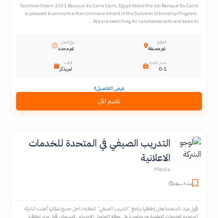
Summer Intern 2021 Banque du Caire Cairo, Egypt About the job Banque Du Caire
is pleased to announce the commencement of the Summer Internship Program.
We are searching for candidates who are keen to...
الموقع
نوع العمل
غير مصنفة
غير محدد
سنين الخبرة
الراتب
0-1
لم يذكر
عرض التفاصيل
تقديم الآن
التدريب الصيفي في المتحدة للخدمات
الاعلانية
Media
منذ 4 سنوات
لأول مرة..المتحدة تعلن إطلاقها برنامج "التدريب الصيفي" للطلبة داخل جميع شركاتها أعلنت الشركة
المتحدة للخدمات الإعلامية عبر صفحتها على موقع التواصل الاجتماعي فيسبوك، لأول مرة، إطلاقها