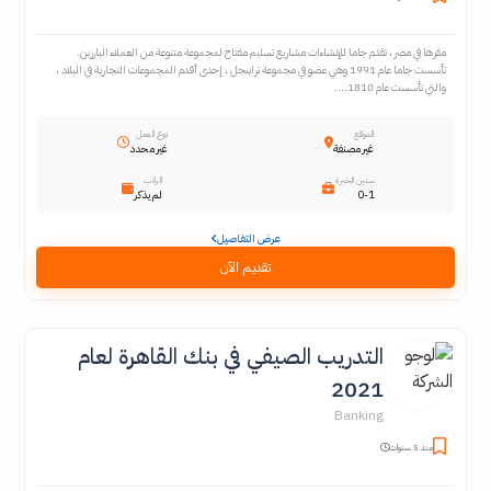
مقرها في مصر ، تقدم جاما للإنشاءات مشاريع تسليم مفتاح لمجموعة متنوعة من العملاء البارزين.
تأسست جاما عام 1991 وهي عضو في مجموعة تراينجل ، إحدى أقدم المجموعات التجارية في البلاد ،
والتي تأسست عام 1810....
الموقع
نوع العمل
غير مصنفة
غير محدد
سنين الخبرة
الراتب
0-1
لم يذكر
عرض التفاصيل
تقديم الآن
التدريب الصيفي في بنك القاهرة لعام
2021
Banking
منذ 5 سنوات