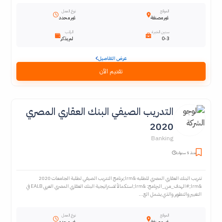
الموقع
نوع العمل
غير مصنفة
غير محدد
سنين الخبرة
الراتب
0-3
لم يذكر
عرض التفاصيل
تقديم الآن
التدريب الصيفي البنك العقاري المصري
2020
Banking
منذ 5 سنوات
تدريب البنك العقاري المصري للطلبه &lrm;برنامج التدريب الصيفي لطلبة الجامعات 2020
&lrm;#الهدف_من_البرنامج: &lrm;استكمالاً لاستراتيجية البنك العقاري المصري العربي EALB في
التغيير والتطوير والذي يشمل الع...
الموقع
نوع العمل
غير مصنفة
غير محدد