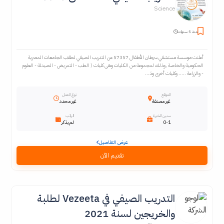
Science
منذ 5 سنوات
أعلنت موسسة مستشفي سرطان الأطفال 57357 عن التدريب الصيفي لطلاب الجامعات المصرية
الحكومية والخاصة ,وذلك لمجموعة من الكليات وهى كليات ( الطب - التمريض - الصيدلة - العلوم
- والزراعة ..... وكليات أخرى وذ...
الموقع
نوع العمل
غير مصنفة
غير محدد
سنين الخبرة
الراتب
0-1
لم يذكر
عرض التفاصيل
تقديم الآن
التدريب الصيفي في Vezeeta لطلبة
والخريجين لسنة 2021