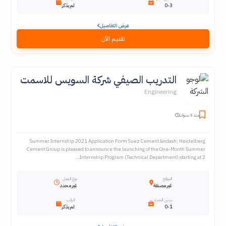
0-3
لم يذكر
عرض التفاصيل
تقديم الآن
التدريب الصيفي شركة السويس للاسمت
Engineering
منذ 5 سنوات
Summer Internship 2021 Application Form Suez Cement &ndash; Heidelberg
Cement Group is pleased to announce the launching of the One-Month Summer
Internship Program (Technical Department) starting at 2...
الموقع
نوع العمل
غير مصنفة
غير محدد
سنين الخبرة
الراتب
0-1
لم يذكر