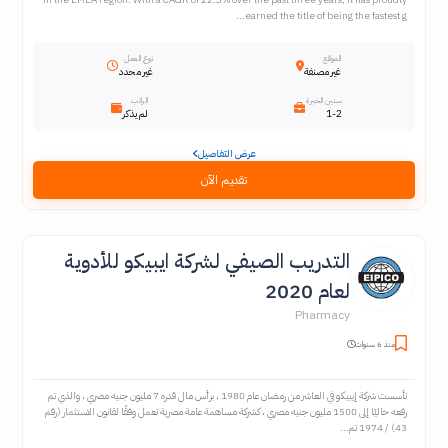
earned the title of being the fastest g...
الموقع
نوع العمل
غير مصنفة
غير محدد
سنين الخبرة
الراتب
1-2
لم يذكر
عرض التفاصيل
تقديم الآن
التدريب الصيفي لشركة ايبيكو للأدوية
لعام 2020
Pharmacy
منذ 6 سنوات
تأسست شركة إيبيكو في العاشر من رمضان عام 1980 ، برأس مال قدره 7 مليون جنيه مصري ، والذي تم
رفعه حاليًا إلى 1500 مليون جنيه مصري ، كشركة مساهمة عامة مصرية تعمل وفقًا لقانون الاستثمار (رقم
43) / 1974 تم...