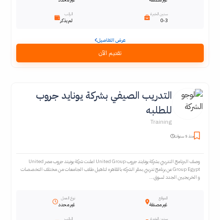
سنين الخبرة
الراتب
0-3
لم يذكر
عرض التفاصيل
تقديم الآن
التدريب الصيفي بشركة يونايد جروب
للطلبه
Training
منذ 5 سنوات
وصف البرنامج التدريبي بشركة يونايتد جروب United Group اعلنت شركة يونيتد جروب مصر United
Group Egypt عن برنامج تدريبي بمقر الشركه بالقاهره لتاهيل طلاب الجامعات من مختلف التخصصات
و الخريجيين الجدد لسوق...
الموقع
نوع العمل
غير مصنفة
غير محدد
سنين الخبرة
الراتب