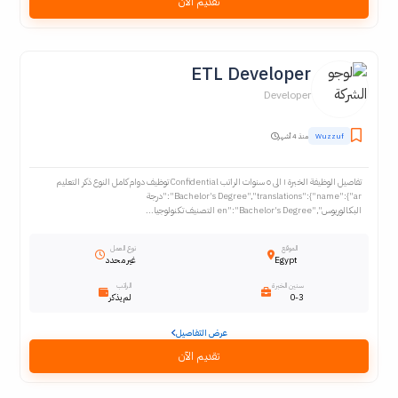
تقديم الآن
ETL Developer
Developer
Wuzzuf
منذ 4 أشهر
تفاصيل الوظيفة الخبرة ١ الى ٥ سنوات الراتب Confidential توظيف دوام كامل النوع ذكر التعليم
Bachelor's Degree","translations":{"name":{"ar":"درجة
البكالوريوس","en":"Bachelor's Degree التصنيف تكنولوجيا...
الموقع
نوع العمل
Egypt
غير محدد
سنين الخبرة
الراتب
0-3
لم يذكر
عرض التفاصيل
تقديم الآن