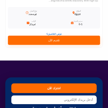
engines of scientific discovery. With high-qu...
الموقع
نوع العمل
Egypt
غير محدد
سنين الخبرة
الراتب
0-1
لم يذكر
عرض التفاصيل
تقديم الآن
اشترك الآن