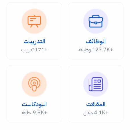
الوظائف
التدريبات
+123.7K وظيفة
+171 تدريب
المقالات
البودكاست
+4.1K مقال
+9.8K حلقة