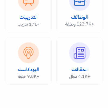
الوظائف
التدريبات
+123.7K وظيفة
+171 تدريب
المقالات
البودكاست
+4.1K مقال
+9.8K حلقة