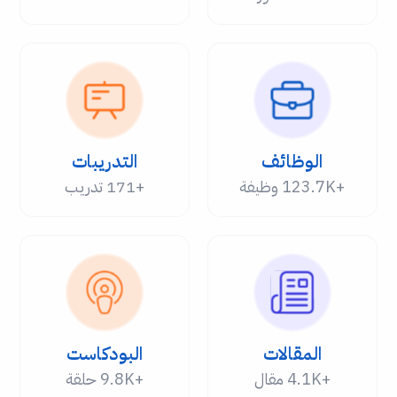
الوظائف
التدريبات
+123.7K وظيفة
+171 تدريب
المقالات
البودكاست
+4.1K مقال
+9.8K حلقة