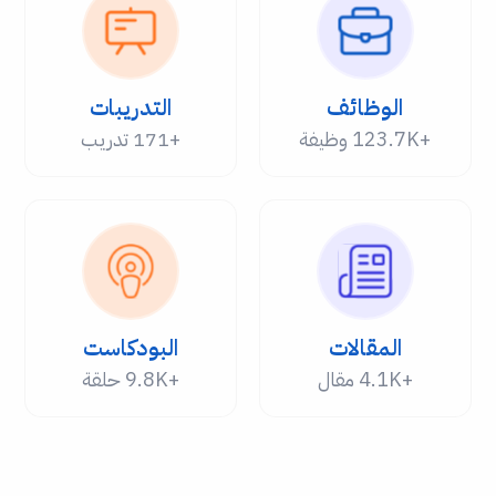
الوظائف
التدريبات
+123.7K وظيفة
+171 تدريب
المقالات
البودكاست
+4.1K مقال
+9.8K حلقة