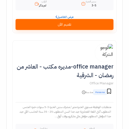
سنين الخبرة
الراتب
3-5
لم يذكر
عرض التفاصيل
تقديم الآن
office manager-مديره مكتب - العاشر من
رمضان - الشرقية
Office Manager
Forasna
منذ سنة
متطلبات الوظيفة مستوي الخبرة مدير / مشرف سنين الخبرة 3-‎5 سنوات خبرة الجنس
المطلوب أنثى اللغة الانجليزية جيد جدا السن المطلوب 25 - 35 سنة الحاسب الآلي جيد
جدا المؤهل المطلوب مؤهل عالي مايكروسوفت أوفي...
الموقع
نوع العمل