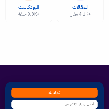
المقالات
البودكاست
+4.1K مقال
+9.8K حلقة
اشترك الآن