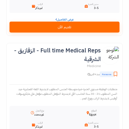
سنين الخبرة
الراتب
3-5
لم يذكر
عرض التفاصيل
تقديم الآن
Full time Medical Reps - الزقازيق -
الشرقية
Medicine
Forasna
منذ 9 أشهر
متطلبات الوظيفة مستوي الخبرة خبرة متوسطة الجنس المطلوب لا يشترط اللغة الانجليزية جيد
السن المطلوب 21 - 30 سنة الحاسب الآلي لا يشترط المؤهل المطلوب مؤهل عالي مايكروسوفت
أوفيس لا يشترط الراتب ونوع العم...
الموقع
نوع العمل
Egypt
غير محدد
سنين الخبرة
الراتب
3-5
لم يذكر