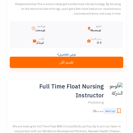
Responsibilities This is where ideas get transformed into technology. By focusing
on the technical side of things, youll get a first-hand look at our revolutionary
business solutions, and a say in how...
الموقع
نوع العمل
غير مصنفة
غير محدد
سنين الخبرة
الراتب
0-3
لم يذكر
عرض التفاصيل
تقديم الآن
Full Time Float Nursing
Instructor
Marketing
Start up
منذ سنة
We are looking for full Time Float BSN Clinical/Skills Lab Faculty to join our team in
conjunction with our Workforce Development Partners, Kaweah Health (Visalia),