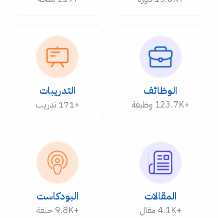
الوظائف
التدريبات
+123.7K وظيفة
+171 تدريب
المقالات
البودكاست
+4.1K مقال
+9.8K حلقة