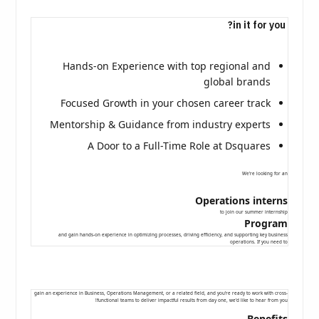
Hands-on Experience with top regional and
global brands
Focused Growth in your chosen career track
Mentorship & Guidance from industry experts
A Door to a Full-Time Role at Dsquares
We're looking for an
Operations interns
to join our summer internship
Program
and gain hands-on experience in optimizing processes, driving efficiency, and supporting key business
operations. If you need to
gain an experience in Business, Operations Management, or a related field, and you're ready to work with cross-
functional teams to deliver impactful results from day one, we'd like to hear from you!
Benefits