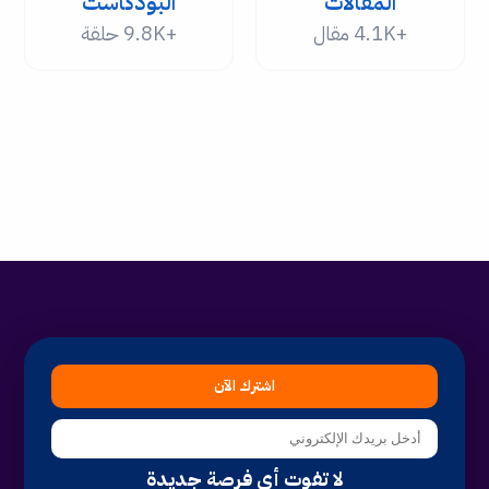
المقالات
البودكاست
+4.1K مقال
+9.8K حلقة
اشترك الآن
لا تفوت أي فرصة جديدة