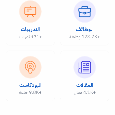
الوظائف
التدريبات
+123.7K وظيفة
+171 تدريب
المقالات
البودكاست
+4.1K مقال
+9.8K حلقة