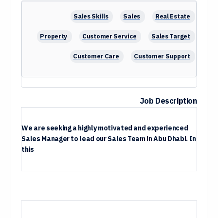
Sales Skills
Sales
Real Estate
Property
Customer Service
Sales Target
Customer Care
Customer Support
Property Sales
Real Estate Sales
Communication Skills
Microsoft Office
Job Description
Outdoor Sales
English
Brokerage
We are seeking a highly motivated and experienced
Marketing
Property Consultant
Sales Manager to lead our Sales Team in Abu Dhabi. In
this
CRM
Management
Indoor Sales