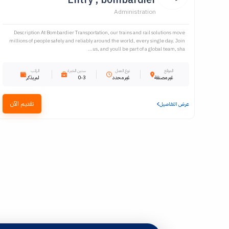
Administration
Description At Bombardier Transportation, our trains and rail solutions move
millions of people safely and reliably around the world, every single day. Join
us, and youll be part of a global team, sha...
الموقع
نوع العمل
سنين الخبرة
الراتب
غير مصنفة
غير محدد
0-3
لم يذكر
تقديم الآن
عرض التفاصيل