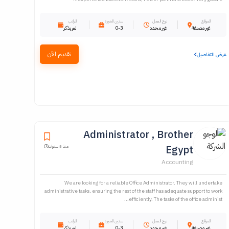
الموقع
نوع العمل
سنين الخبرة
الراتب
غير مصنفة
غير محدد
0-3
لم يذكر
تقديم الآن
عرض التفاصيل
Administrator , Brother
Egypt
منذ 5 سنوات
Accounting
We are looking for a reliable Office Administrator. They will undertake
administrative tasks, ensuring the rest of the staff has adequate support to work
efficiently. The tasks of the office administ...
الموقع
نوع العمل
سنين الخبرة
الراتب
غير مصنفة
غير محدد
0-3
لم يذكر