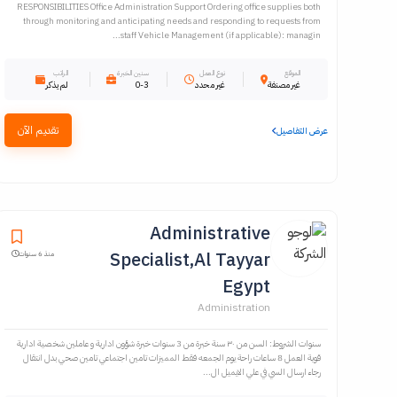
RESPONSIBILITIES Office Administration Support Ordering office supplies both
through monitoring and anticipating needs and responding to requests from
staff Vehicle Management (if applicable): managin...
الموقع
نوع العمل
سنين الخبرة
الراتب
غير مصنفة
غير محدد
0-3
لم يذكر
تقديم الآن
عرض التفاصيل
Administrative
Specialist,Al Tayyar
منذ 6 سنوات
Egypt
Administration
سنوات الشروط: السن من ٣٠ سنة خبرة من 3 سنوات خبرة شؤون ادارية و عاملين شخصية ادارية
قوية العمل 8 ساعات راحة يوم الجمعه فقط المميزات تامين اجتماعي تامين صحي بدل انتقال
رجاء ارسال السي في علي الايميل ال...