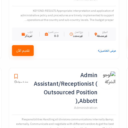
KEY END-RESULTS Appropriate interpretation and application of
administrative policy and procedures are timely implemented to support
operations at the country and sub-country levels. The budget prepar...
الموقع
نوع العمل
سنين الخبرة
الراتب
غير مصنفة
غير محدد
0-3
لم يذكر
تقديم الآن
عرض التفاصيل
Admin
Assistant/Receptionist (
منذ 6 سنوات
Outsourced Position
),Abbott
Administration
Responsibilities Handling all divisions communications internally &amp;
externally. Communicate and negotiate with different vendors to get the best