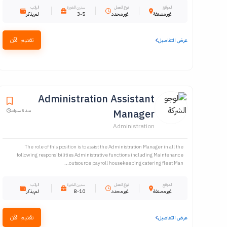
الموقع
نوع العمل
سنين الخبرة
الراتب
غير مصنفة
غير محدد
3-5
لم يذكر
تقديم الآن
عرض التفاصيل
Administration Assistant
Manager
منذ 5 سنوات
Administration
The role of this position is to assist the Administration Manager in all the
following responsibilities Administrative functions including Maintenance
outsource payroll housekeeping catering fleet Man...
الموقع
نوع العمل
سنين الخبرة
الراتب
غير مصنفة
غير محدد
8-10
لم يذكر
تقديم الآن
عرض التفاصيل