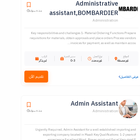
Administrative
assistant,BOMBARDIER
منذ 6 سنوات
Administration
Key responsibilities and challenges 1- Material Ordering Functions Prepare
requisitions for materials, obtain approvals and place orders Process vendors
invoices for payment, as well as maintain accou...
الموقع
نوع العمل
سنين الخبرة
الراتب
غير مصنفة
غير محدد
0-3
لم يذكر
تقديم الآن
عرض التفاصيل
Admin Assistant
Administration
منذ 6 سنوات
Urgently Required, Admin Assistant for a well established importing and
exporting company located in Maadi Key Qualifications: 1-2 years of
experience Excellent Word, Power point and Excel Very good E...