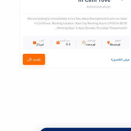
Administration
We are looking to immediately hire a Secretary/Receptionist to join our team
in ClinProve. Working Location: Nasr City Working Hours: 09:00 to 18:00
Working Days: 5 days (Sunday-Thursday) Respomsibili...
الموقع
نوع العمل
سنين الخبرة
الراتب
غير مصنفة
غير محدد
0-3
لم يذكر
تقديم الآن
عرض التفاصيل