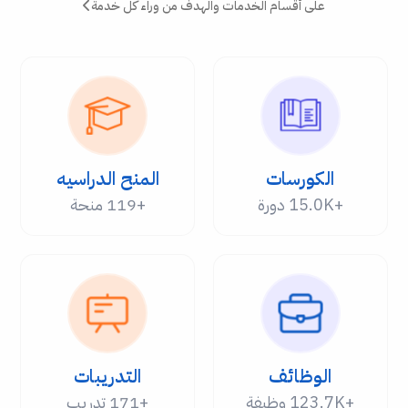
على أقسام الخدمات والهدف من وراء كل خدمة
الكورسات
المنح الدراسيه
+15.0K دورة
+119 منحة
الوظائف
التدريبات
+123.7K وظيفة
+171 تدريب