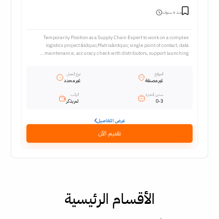
منذ 6 سنوات
Temporarily Position as a Supply Chain Expert to work on a complex
logistics project &ldquo;Matrix&rdquo; single point of contact, data
maintenance, accuracy check with distributors, support launching...
الموقع
نوع العمل
غير مصنفة
غير محدد
سنين الخبرة
الراتب
0-3
لم يذكر
عرض التفاصيل
تقديم الآن
الأقسام الرئيسية