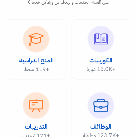
على أقسام الخدمات والهدف من وراء كل خدمة
الكورسات
المنح الدراسيه
+15.0K دورة
+119 منحة
الوظائف
التدريبات
+123.7K وظيفة
+171 تدريب