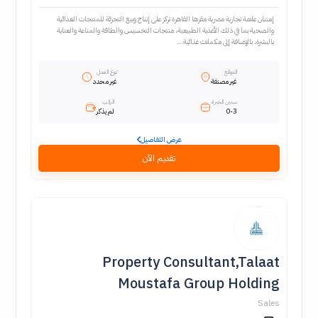
إمتنان علامة تجارية مصرية مقرها القاهرة تركز على إنتاج وبيع التجزئة للمنتجات الغذائية
والصحية بما في ذلك الأغذية الطبيعية، منتجات التخسيس والطاقة والمناعة والعناية
بالبشرة، بالإضافة إلى مكملات غذائية...
الموقع
نوع العمل
غير مصنفة
غير محدد
سنين الخبرة
الراتب
0-3
لم يذكر
عرض التفاصيل
تقديم الآن
Property Consultant,Talaat
Moustafa Group Holding
Sales