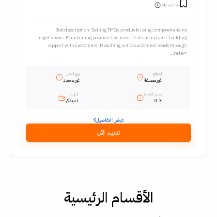
منذ 6 سنوات
Job description: Selling TMGs products using comprehensive
negotiations. Maintaining positive business relationships and building
rapport with customers. Reaching out to customers leads through
referr...
الموقع
نوع العمل
غير مصنفة
غير محدد
سنين الخبرة
الراتب
0-3
لم يذكر
عرض التفاصيل
تقديم الآن
الأقسام الرئيسية