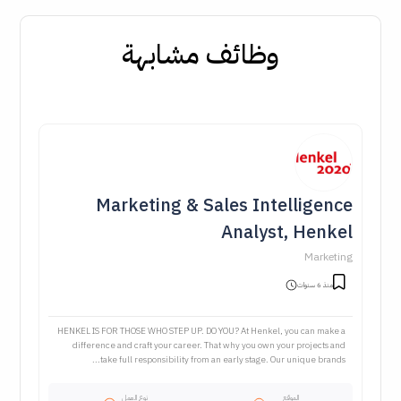
وظائف مشابهة
Marketing & Sales Intelligence
Analyst, Henkel
Marketing
منذ 6 سنوات
HENKEL IS FOR THOSE WHO STEP UP. DO YOU? At Henkel, you can make a
difference and craft your career. That why you own your projects and
take full responsibility from an early stage. Our unique brands...
الموقع
نوع العمل